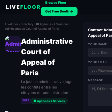
Browse Floor
LIVE
FLOOR
Get Free Booth →
LiveFloor
›
Directory
›
🏢 Agencies & Services
›
Administrative Court of Appeal of Paris
Contact Admi
Appeal of Par
Administrative
YOUR NAME
Court of
Appeal of
YOUR EMAIL
Paris
MESSAGE
La justice administrative juge
les conflits entre les
citoyens et l’administration
FREE
🏢 Agencies & Services