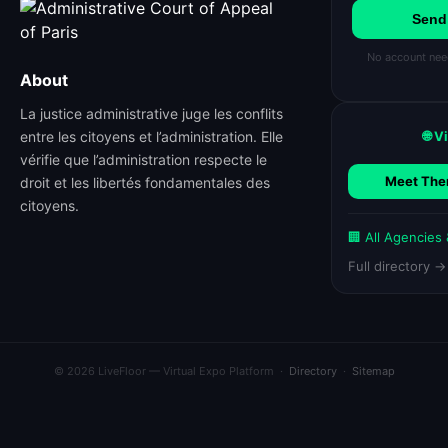
Send
No account need
About
La justice administrative juge les conflits
entre les citoyens et l’administration. Elle
🌐 V
vérifie que l’administration respecte le
Meet Them
droit et les libertés fondamentales des
citoyens.
🏢 All Agencies
Full directory →
© 2026 LiveFloor — Virtual Expo Platform ·
Directory
·
Sitemap